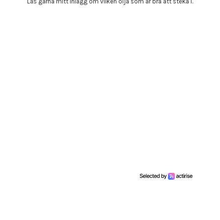
Läs gärna mitt inlägg om vilken olja som är bra att steka i.