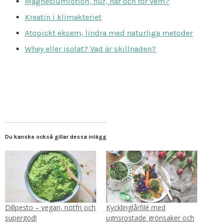
Magnesiumlotion, hur, när och för vem?
Kreatin i klimakteriet
Atopiskt eksem, lindra med naturliga metoder
Whey eller isolat? Vad är skillnaden?
Du kanske också gillar dessa inlägg
Dillpesto – vegan, nötfri och
Kycklinglårfilé med
supergod!
ugnsrostade grönsaker och