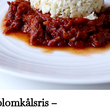
blomkålsris –