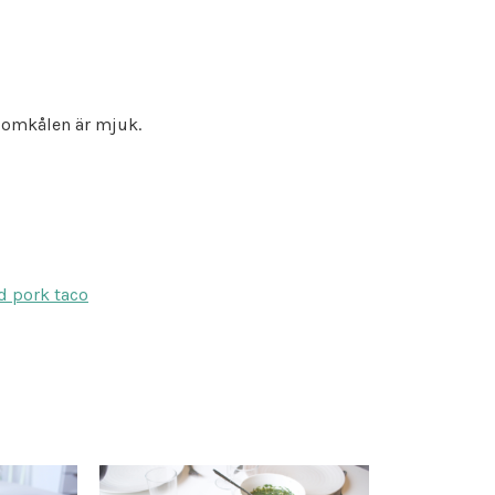
blomkålen är mjuk.
d pork taco