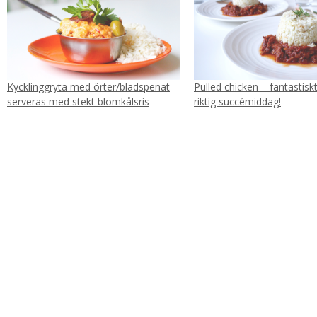
Kycklinggryta med örter/bladspenat
Pulled chicken – fantastisk
serveras med stekt blomkålsris
riktig succémiddag!