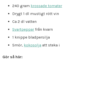
240 gram
krossade tomater
Drygt 1 dl mustigt rött vin
Ca 2 dl vatten
Svartpeppar
från kvarn
1 knippe bladpersilja
Smör,
kokosolja
att steka i
Gör så här: