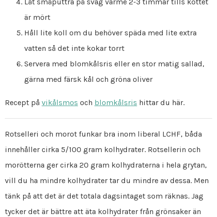
Låt småputtra på svag värme 2-3 timmar tills köttet
är mört
Håll lite koll om du behöver späda med lite extra
vatten så det inte kokar torrt
Servera med blomkålsris eller en stor matig sallad,
gärna med färsk kål och gröna oliver
Recept på
vikålsmos
och
blomkålsris
hittar du här.
Rotselleri och morot funkar bra inom liberal LCHF, båda
innehåller cirka 5/100 gram kolhydrater. Rotsellerin och
morötterna ger cirka 20 gram kolhydraterna i hela grytan,
vill du ha mindre kolhydrater tar du mindre av dessa. Men
tänk på att det är det totala dagsintaget som räknas. Jag
tycker det är bättre att äta kolhydrater från grönsaker än