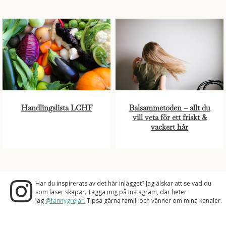
Handlingslista LCHF
Balsammetoden – allt du
vill veta för ett friskt &
vackert hår
Har du inspirerats av det här inlägget? Jag älskar att se vad du
som läser skapar. Tagga mig på Instagram, där heter
jag
@fannygrejar.
Tipsa gärna familj och vänner om mina kanaler.