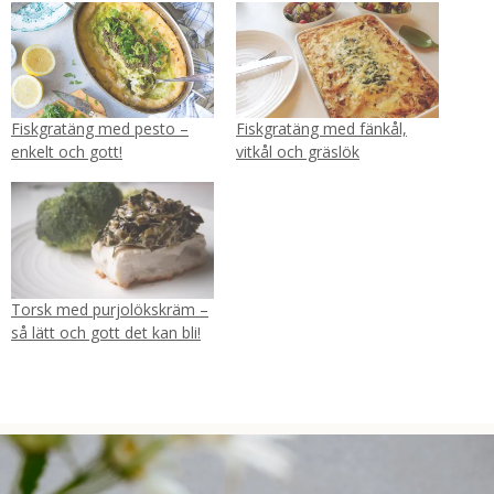
Fiskgratäng med pesto –
Fiskgratäng med fänkål,
enkelt och gott!
vitkål och gräslök
Torsk med purjolökskräm –
så lätt och gott det kan bli!