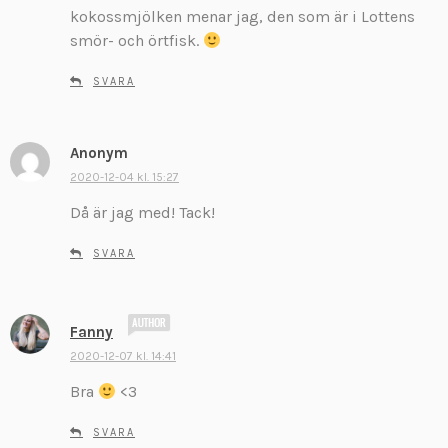
kokossmjölken menar jag, den som är i Lottens
i
v
smör- och örtfisk.
e
r
SVARA
:
Anonym
s
k
2020-12-04 kl. 15:27
r
Då är jag med! Tack!
i
v
SVARA
e
r
:
s
Fanny
k
2020-12-07 kl. 14:41
r
Bra
<3
i
v
SVARA
e