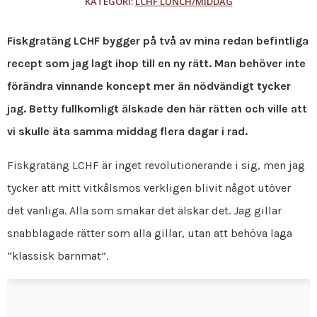
KATEGORI:
LCHF LUNCH/MIDDAG
Fiskgratäng LCHF bygger på två av mina redan befintliga
recept som jag lagt ihop till en ny rätt. Man behöver inte
förändra vinnande koncept mer än nödvändigt tycker
jag. Betty fullkomligt älskade den här rätten och ville att
vi skulle äta samma middag flera dagar i rad.
Fiskgratäng LCHF är inget revolutionerande i sig, men jag
tycker att mitt vitkålsmos verkligen blivit något utöver
det vanliga. Alla som smakar det älskar det. Jag gillar
snabblagade rätter som alla gillar, utan att behöva laga
“klassisk barnmat”.