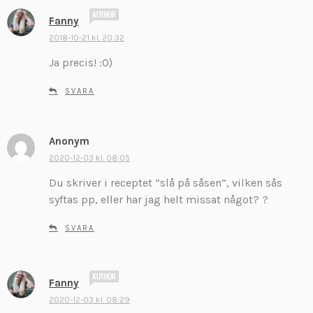
s
Fanny
k
2018-10-21 kl. 20:32
r
Ja precis! :O)
i
v
SVARA
e
r
:
Anonym
s
k
2020-12-03 kl. 08:05
r
Du skriver i receptet ”slå på såsen”, vilken sås
i
syftas pp, eller har jag helt missat något? ?
v
e
SVARA
r
:
s
Fanny
k
2020-12-03 kl. 08:29
r