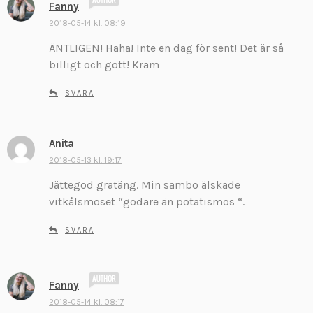
s
Fanny
k
2018-05-14 kl. 08:19
r
ÄNTLIGEN! Haha! Inte en dag för sent! Det är så
i
v
billigt och gott! Kram
e
r
SVARA
:
Anita
s
k
2018-05-13 kl. 19:17
r
Jättegod gratäng. Min sambo älskade
i
vitkålsmoset “godare än potatismos “.
v
e
SVARA
r
:
s
Fanny
k
2018-05-14 kl. 08:17
r