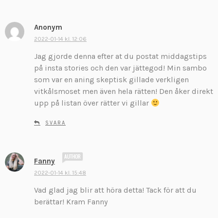
r
:
Anonym
s
k
2022-01-14 kl. 12:06
r
Jag gjorde denna efter at du postat middagstips
i
på insta stories och den var jättegod! Min sambo
v
som var en aning skeptisk gillade verkligen
e
vitkålsmoset men även hela rätten! Den åker direkt
r
:
upp på listan över rätter vi gillar
SVARA
s
Fanny
k
2022-01-14 kl. 15:48
r
Vad glad jag blir att höra detta! Tack för att du
i
v
berättar! Kram Fanny
e