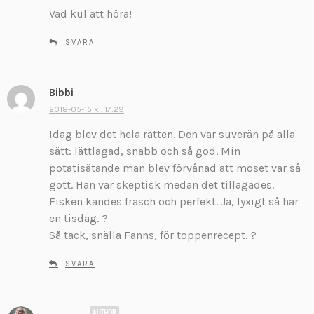
Vad kul att höra!
i
v
SVARA
e
r
:
Bibbi
s
k
2018-05-15 kl. 17:29
r
Idag blev det hela rätten. Den var suverän på alla
i
sätt: lättlagad, snabb och så god. Min
v
potatisätande man blev förvånad att moset var så
e
gott. Han var skeptisk medan det tillagades.
r
:
Fisken kändes fräsch och perfekt. Ja, lyxigt så här
en tisdag. ?
Så tack, snälla Fanns, för toppenrecept. ?
SVARA
s