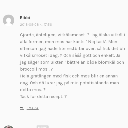
Bibbi
s
k
2018-05-08 kl. 17:56
r
Gjorde, änteligen, vitkålsmoset. ? Jag älska vitkål i
i
alla former, men mos har känts ‘ Nej tack’. Men
v
eftersom jag hade lite restbitar över, så fick det bli
e
vitkålsmoset idag. ? Och sååå gott och enkelt. Ja
r
:
jag säger som Sixten ‘ bättre än både blomkål och
broccoli mos’. ?
Hela gratängen med fisk och mos blir en annan
dag. Och då lurar jag på min potatisätande man
detta mos. ?
Tack för detta recept. ?
SVARA