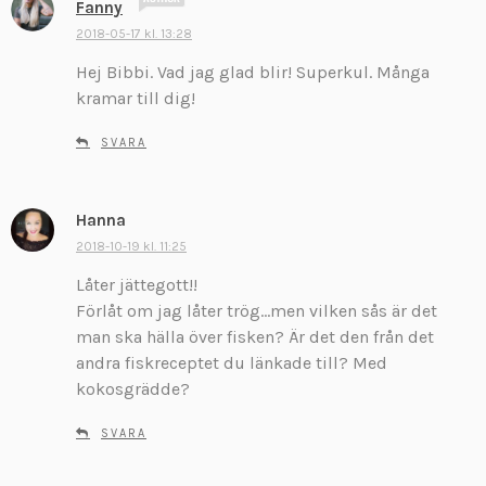
Fanny
k
2018-05-17 kl. 13:28
r
Hej Bibbi. Vad jag glad blir! Superkul. Många
i
v
kramar till dig!
e
r
SVARA
:
Hanna
s
k
2018-10-19 kl. 11:25
r
Låter jättegott!!
i
Förlåt om jag låter trög…men vilken sås är det
v
man ska hälla över fisken? Är det den från det
e
andra fiskreceptet du länkade till? Med
r
:
kokosgrädde?
SVARA