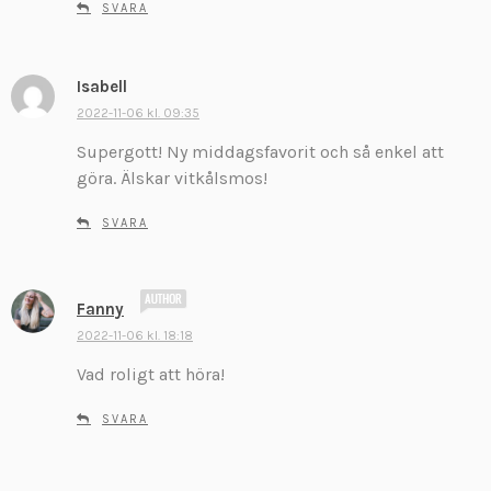
r
SVARA
:
Isabell
s
k
2022-11-06 kl. 09:35
r
Supergott! Ny middagsfavorit och så enkel att
i
göra. Älskar vitkålsmos!
v
e
SVARA
r
:
s
Fanny
k
2022-11-06 kl. 18:18
r
Vad roligt att höra!
i
v
SVARA
e
r
: