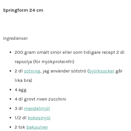
Springform 24 cm
Ingredienser:
200 gram smält smör eller som tidigare recept 2 dl
rapsolja (för mjökproteinfri)
2 dl
sötning
, jag använder sötströ (
björksocker
går
lika bra)
4 ägg
4 dl grovt riven zucchini
3 dl
mandelmjöl
1/2 dl
kokosmjöl
2 tsk
bakpulver