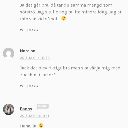
Ja det går bra, då tar du samma mängd som
i
v
sötströ. Jag skulle nog ta lite mindre idag. Jag är
e
inte van vid så sött.
r
:
SVARA
Narcisa
s
k
2016-12-01 kl. 17:50
r
Tack det blev riktigt bra men ska vänja mig med
i
zucchini i kakor?
v
e
SVARA
r
:
s
Fanny
k
2016-12-02 kl. 11:41
r
Haha, ja!
i