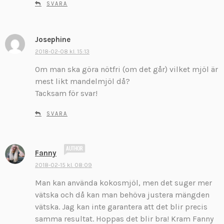
SVARA
Josephine
s
k
2018-02-08 kl. 15:13
r
Om man ska göra nötfri (om det går) vilket mjöl är
i
mest likt mandelmjöl då?
v
Tacksam för svar!
e
r
SVARA
:
s
Fanny
k
2018-02-15 kl. 08:09
r
Man kan använda kokosmjöl, men det suger mer
i
v
vätska och då kan man behöva justera mängden
e
vätska. Jag kan inte garantera att det blir precis
r
samma resultat. Hoppas det blir bra! Kram Fanny