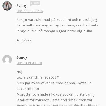
s
Fanny
k
2021-08-18 kl. 07:55
r
kan ju vara skillnad på zucchini och morot, jag
i
v
hade haft den längre i ugnen bara, svårt att veta
e
längd alltid, så många ugnar beter sig olika.
r
:
SVARA
Sandy
s
k
2021-04-21 kl. 20:13
r
Hej
i
Jag älskar dina recept ! ?
v
Men jag misslyckades med denna , bytte ut
e
zucchini mot
r
:
Morötter och hade i kokos socker i , lite vanilj
Istället för muskot , jätte god smak men var
mosig och inte klar. Hade den tillräckligt länge i