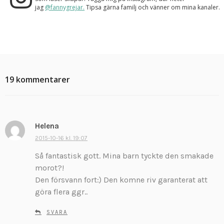
jag
@fannygrejar.
Tipsa gärna familj och vänner om mina kanaler.
19 kommentarer
Helena
s
k
2015-10-16 kl. 19:07
r
Så fantastisk gott. Mina barn tyckte den smakade
i
morot?!
v
Den försvann fort:) Den komne riv garanterat att
e
göra flera ggr..
r
:
SVARA