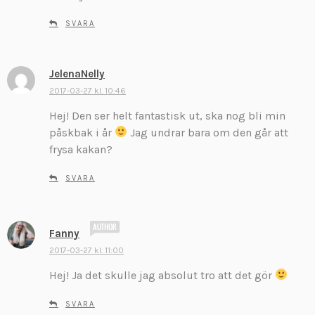
v
SVARA
e
r
:
JelenaNelly
s
k
2017-03-27 kl. 10:46
r
Hej! Den ser helt fantastisk ut, ska nog bli min
i
påskbak i år
Jag undrar bara om den går att
v
frysa kakan?
e
r
SVARA
:
s
Fanny
k
2017-03-27 kl. 11:00
r
Hej! Ja det skulle jag absolut tro att det gör
i
v
SVARA
e