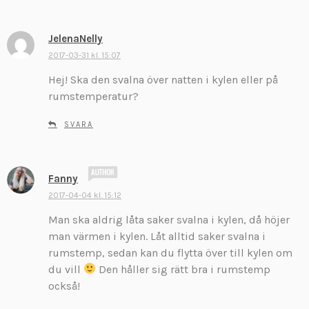
r
:
JelenaNelly
s
k
2017-03-31 kl. 15:07
r
Hej! Ska den svalna över natten i kylen eller på
i
rumstemperatur?
v
e
SVARA
r
:
s
Fanny
k
2017-04-04 kl. 15:12
r
Man ska aldrig låta saker svalna i kylen, då höjer
i
v
man värmen i kylen. Låt alltid saker svalna i
e
rumstemp, sedan kan du flytta över till kylen om
r
du vill
Den håller sig rätt bra i rumstemp
:
också!