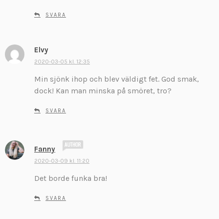
:
SVARA
Elvy
s
k
2020-03-05 kl. 12:35
r
Min sjönk ihop och blev väldigt fet. God smak,
i
dock! Kan man minska på smöret, tro?
v
e
SVARA
r
:
s
Fanny
k
2020-03-09 kl. 11:20
r
Det borde funka bra!
i
v
SVARA
e
r