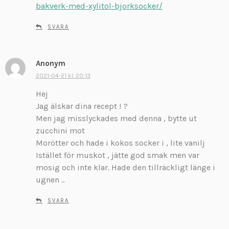
e
bakverk-med-xylitol-bjorksocker/
r
:
SVARA
Anonym
s
k
2021-04-21 kl. 20:13
r
Hej
i
Jag älskar dina recept ! ?
v
Men jag misslyckades med denna , bytte ut
e
zucchini mot
r
:
Morötter och hade i kokos socker i , lite vanilj
Istället för muskot , jätte god smak men var
mosig och inte klar. Hade den tillräckligt länge i
ugnen ..
SVARA