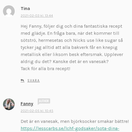
:
Tina
s
k
2021-02-03 kl. 13:44
r
Hej Fanny, följer dig och dina fantastiska recept
i
med glädje. En fråga bara, när det kommer till
v
sötströ, hermesetas och Nicks use like sugar så
e
tycker jag alltid att alla bakverk får en knepig
r
:
metallisk eller liksom besk eftersmak. Upplever
aldrig du det? Kanske det är en vanesak?
Tack för alla bra recept!
SVARA
s
Fanny
k
2021-02-05 kl. 10:45
r
Det är en vanesak, men björksocker smakar bättre!
i
v
https://lesscarbs.se/lchf-godsaker/sota-dina-