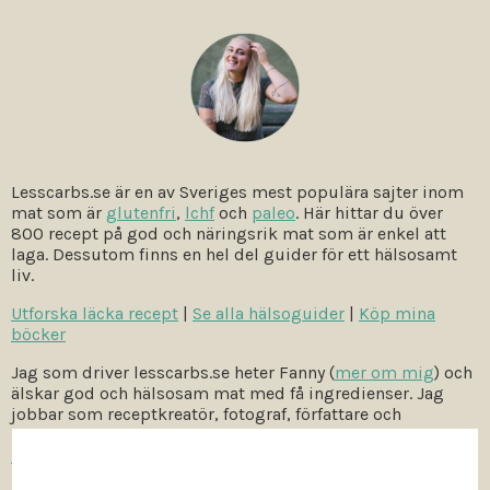
Lesscarbs.se är en av Sveriges mest populära sajter inom
mat som är
glutenfri
,
lchf
och
paleo
. Här hittar du över
800 recept på god och näringsrik mat som är enkel att
laga. Dessutom finns en hel del guider för ett hälsosamt
liv.
Utforska läcka recept
|
Se alla hälsoguider
|
Köp mina
böcker
Jag som driver lesscarbs.se heter Fanny (
mer om mig
) och
älskar god och hälsosam mat med få ingredienser. Jag
jobbar som receptkreatör, fotograf, författare och
hälsoinspiratör. Vill du samarbeta med mig –
kontakta
mig
.