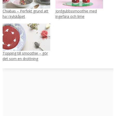
Chiabas – Perfekt grund att
Jordgubbssmoothie med
ha i kylskåpet
ingefära och lime
Topping till smoothie – gör
det som en drottning