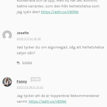
konvertera och ta upp. Men nu har det kommit
e
bättre varianter, som den från helhetshälsa som
r
jag själv äter!
https://adtr.co/rB5fet
:
Josefin
s
k
2019-11-17 kl. 16:56
r
Vad tycker du om algomega3, såg att helhetshälsa
i
säljer sån?
v
e
SVARA
r
:
s
Fanny
k
2022-03-18 kl. 13:20
r
Jag tycker att de är toppenbra! Rekommenderar
i
v
varmt.
https://adtr.co/rB5fet
e