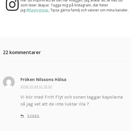
Har du inspirerats av det här inlägget? Jag älskar att se vad du
som läser skapar. Tagga mig på Instagram, där heter
jag
@fannygrejar.
Tipsa gärna familj och vänner om mina kanaler.
22 kommentarer
Fröken Nilssons Hälsa
s
k
2016-10-24 kl. 19:52
r
Vi kör med Fritt Flyt och sonen taggar kapslarna
i
så jag vet att de inte luktar illa ?
v
e
SVARA
r
: