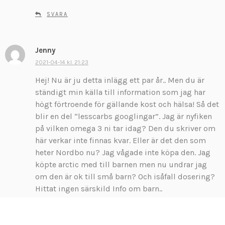
SVARA
Jenny
s
k
2021-04-14 kl. 21:23
r
Hej! Nu är ju detta inlägg ett par år.. Men du är
i
ständigt min källa till information som jag har
v
högt förtroende för gällande kost och hälsa! Så det
e
blir en del “lesscarbs googlingar”. Jag är nyfiken
r
:
på vilken omega 3 ni tar idag? Den du skriver om
här verkar inte finnas kvar. Eller är det den som
heter Nordbo nu? Jag vågade inte köpa den. Jag
köpte arctic med till barnen men nu undrar jag
om den är ok till små barn? Och isåfall dosering?
Hittat ingen särskild Info om barn..
SVARA