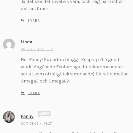
Ja det ska det givetvis vara, tack. Jag har ändrat
i
v
det nu. Kram.
e
r
SVARA
:
Linda
s
k
2016-12-30 kl. 15:29
r
Hej Fanny! Superbra blogg- Keep up the good
i
work! Angående Ecolomega du rekommenderar-
v
ser ut som otroligt (skrämmande) lik ratio mellan
e
Omega3 och Omega6?!
r
:
SVARA
s
Fanny
k
2017-01-03 kl. 14:27
r