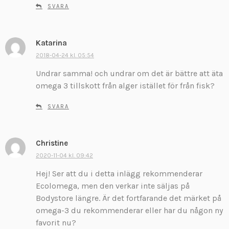
SVARA
Katarina
s
k
2018-04-24 kl. 05:54
r
Undrar samma! och undrar om det är bättre att äta
i
omega 3 tillskott från alger istället för från fisk?
v
e
SVARA
r
:
Christine
s
k
2020-11-04 kl. 09:42
r
Hej! Ser att du i detta inlägg rekommenderar
i
Ecolomega, men den verkar inte säljas på
v
Bodystore längre. Är det fortfarande det märket på
e
omega-3 du rekommenderar eller har du någon ny
r
:
favorit nu?