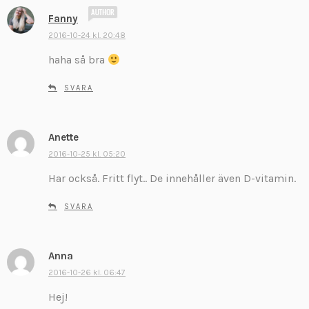
s
Fanny
k
2016-10-24 kl. 20:48
r
haha så bra
i
v
SVARA
e
r
:
Anette
s
k
2016-10-25 kl. 05:20
r
Har också. Fritt flyt.. De innehåller även D-vitamin.
i
v
SVARA
e
r
:
Anna
s
k
2016-10-26 kl. 06:47
r
Hej!
i