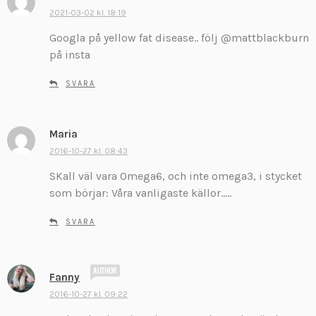
k
2021-03-02 kl. 18:19
r
Googla på yellow fat disease.. följ @mattblackburn
i
på insta
v
e
SVARA
r
:
Maria
s
k
2016-10-27 kl. 08:43
r
SKall väl vara Omega6, och inte omega3, i stycket
i
som börjar: Våra vanligaste källor…..
v
e
SVARA
r
:
s
Fanny
k
2016-10-27 kl. 09:22
r