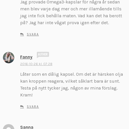
Jag provade Omega3-kapslar för några år sedan
v
men blev varje dag mer och mer illamående tills
e
jag inte fick behålla maten. Vad kan det ha berott
r
:
på? Jag har inte vågat prova igen efter det.
SVARA
s
Fanny
k
2016-10-26 kl. 07:28
r
Låter som en dålig kapsel. Om det är härsken olja
i
v
kan kroppen reagera, vilket såklart bara är sunt.
e
Testa på nytt tycker jag, någon av mina förslag.
r
Kram!
:
SVARA
Sanna
s