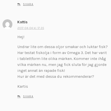
r
SVARA
:
Kattis
s
k
2017-04-04 kl. 17:35
r
Hej!
i
v
Undrar lite om dessa oljor smakar och luktar fisk?
e
Har testat fiskolja i form av Omega 3. Det har varit
r
i tablettform lite olika märken. Kommer inte ihåg
:
vilka märken nu, men jag fick sluta för jag gjorde
inget annat än rapade fisk!
Hur är det med dessa du rekommenderar?
Kartis
SVARA