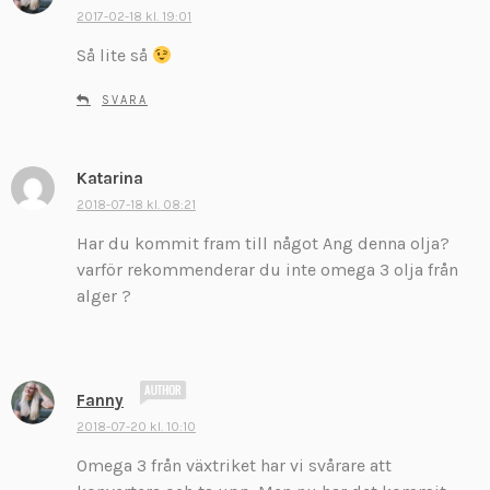
k
2017-02-18 kl. 19:01
r
Så lite så
i
v
SVARA
e
r
:
Katarina
s
k
2018-07-18 kl. 08:21
r
Har du kommit fram till något Ang denna olja?
i
varför rekommenderar du inte omega 3 olja från
v
alger ?
e
r
:
s
Fanny
k
2018-07-20 kl. 10:10
r
Omega 3 från växtriket har vi svårare att
i
v