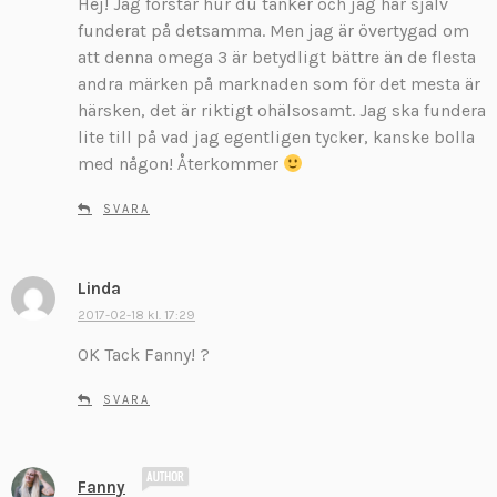
Hej! Jag förstår hur du tänker och jag har själv
i
v
funderat på detsamma. Men jag är övertygad om
e
att denna omega 3 är betydligt bättre än de flesta
r
andra märken på marknaden som för det mesta är
:
härsken, det är riktigt ohälsosamt. Jag ska fundera
lite till på vad jag egentligen tycker, kanske bolla
med någon! Återkommer
SVARA
Linda
s
k
2017-02-18 kl. 17:29
r
OK Tack Fanny! ?
i
v
SVARA
e
r
:
s
Fanny