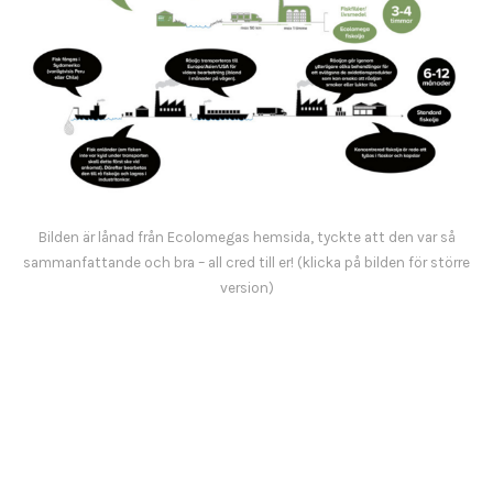
Bilden är lånad från Ecolomegas hemsida, tyckte att den var så
sammanfattande och bra – all cred till er! (klicka på bilden för större
version)