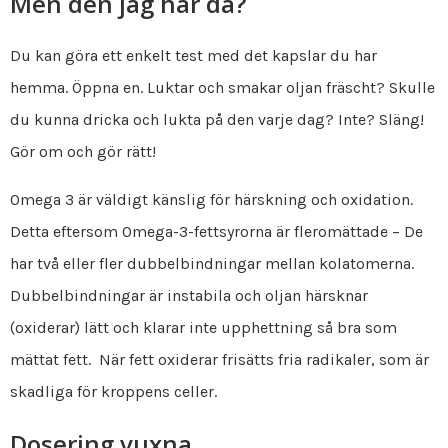
Men den jag har då?
Du kan göra ett enkelt test med det kapslar du har
hemma. Öppna en. Luktar och smakar oljan fräscht? Skulle
du kunna dricka och lukta på den varje dag? Inte? Släng!
Gör om och gör rätt!
Omega 3 är väldigt känslig för härskning och oxidation.
Detta eftersom Omega-3-fettsyrorna är fleromättade – De
har två eller fler dubbelbindningar mellan kolatomerna.
Dubbelbindningar är instabila och oljan härsknar
(oxiderar) lätt och klarar inte upphettning så bra som
mättat fett. När fett oxiderar frisätts fria radikaler, som är
skadliga för kroppens celler.
Dosering vuxna