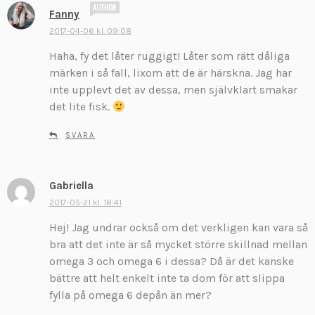
s
Fanny
k
2017-04-06 kl. 09:08
r
Haha, fy det låter ruggigt! Låter som rätt dåliga
i
v
märken i så fall, lixom att de är härskna. Jag har
e
inte upplevt det av dessa, men självklart smakar
r
det lite fisk.
:
SVARA
Gabriella
s
k
2017-05-21 kl. 18:41
r
Hej! Jag undrar också om det verkligen kan vara så
i
bra att det inte är så mycket större skillnad mellan
v
omega 3 och omega 6 i dessa? Då är det kanske
e
bättre att helt enkelt inte ta dom för att slippa
r
:
fylla på omega 6 depån än mer?