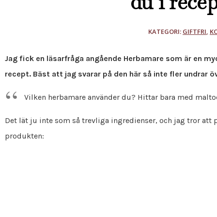
du i rece
KATEGORI:
GIFTFRI
,
K
Jag fick en läsarfråga angående Herbamare som är en my
recept. Bäst att jag svarar på den här så inte fler undrar ö
Vilken herbamare använder du? Hittar bara med maltode
Det lät ju inte som så trevliga ingredienser, och jag tror at
produkten: