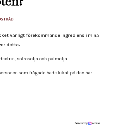
pten?
OSTRÅD
cket vanligt förekommande ingrediens i mina
ver detta.
xtrin, solrosolja och palmolja.
t personen som frågade hade kikat på den här