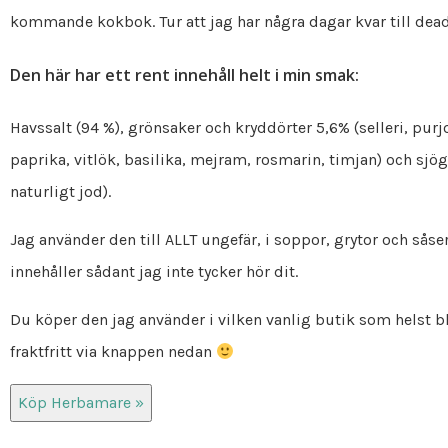
kommande kokbok. Tur att jag har några dagar kvar till dea
Den här har ett rent innehåll helt i min smak:
Havssalt (94 %), grönsaker och kryddörter 5,6% (selleri, purjol
paprika, vitlök, basilika, mejram, rosmarin, timjan) och sjö
naturligt jod).
Jag använder den till ALLT ungefär, i soppor, grytor och såse
innehåller sådant jag inte tycker hör dit.
Du köper den jag använder i vilken vanlig butik som helst 
fraktfritt via knappen nedan
Köp Herbamare »