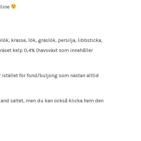
dline
ök, krasse, lök, gräslök, persilja, libbsticka,
gräset kelp 0,4% (havsväxt som innehåller
r istället för fond/buljong som nästan alltid
bland saltet, men du kan också klicka hem den