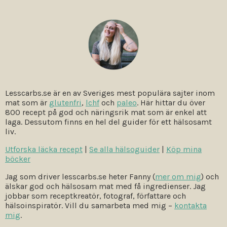
Lesscarbs.se är en av Sveriges mest populära sajter inom
mat som är
glutenfri
,
lchf
och
paleo
. Här hittar du över
800 recept på god och näringsrik mat som är enkel att
laga. Dessutom finns en hel del guider för ett hälsosamt
liv.
Utforska läcka recept
|
Se alla hälsoguider
|
Köp mina
böcker
Jag som driver lesscarbs.se heter Fanny (
mer om mig
) och
älskar god och hälsosam mat med få ingredienser. Jag
jobbar som receptkreatör, fotograf, författare och
hälsoinspiratör. Vill du samarbeta med mig –
kontakta
mig
.