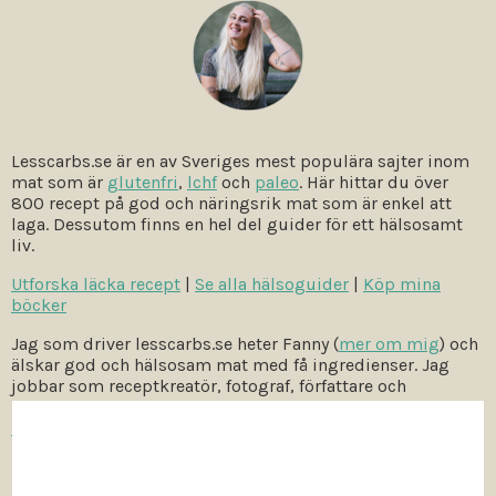
Lesscarbs.se är en av Sveriges mest populära sajter inom
mat som är
glutenfri
,
lchf
och
paleo
. Här hittar du över
800 recept på god och näringsrik mat som är enkel att
laga. Dessutom finns en hel del guider för ett hälsosamt
liv.
Utforska läcka recept
|
Se alla hälsoguider
|
Köp mina
böcker
Jag som driver lesscarbs.se heter Fanny (
mer om mig
) och
älskar god och hälsosam mat med få ingredienser. Jag
jobbar som receptkreatör, fotograf, författare och
hälsoinspiratör. Vill du samarbeta med mig –
kontakta
mig
.