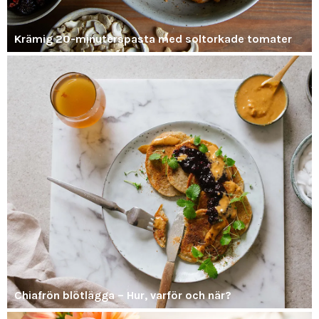
Krämig 20-minuterspasta med soltorkade tomater
Chiafrön blötlägga – Hur, varför och när?