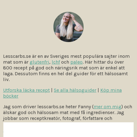
Lesscarbs.se är en av Sveriges mest populära sajter inom
mat som är
glutenfri
,
lchf
och
paleo
. Här hittar du över
800 recept på god och näringsrik mat som är enkel att
laga. Dessutom finns en hel del guider för ett hälsosamt
liv.
Utforska läcka recept
|
Se alla hälsoguider
|
Köp mina
böcker
Jag som driver lesscarbs.se heter Fanny (
mer om mig
) och
älskar god och hälsosam mat med få ingredienser. Jag
jobbar som receptkreatör, fotograf, författare och
hälsoinspiratör. Vill du samarbeta med mig –
kontakta
mig
.