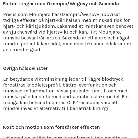
Förbättringar med Ozempic/Wegovy och Saxenda
Precis som Mounjaro har Ozempic/Wegovy uppvisat
tydliga effekter på hjärt‑kärlhälsan med minskad risk för
hjärt- och kärlsjukdom. Läkemedlet minskar även behovet
av sjukhusvård vid hjärtsvikt och kan, likt Mounjaro,
minska besvär från artros. Saxenda är ett äldre och något
mindre potent läkemedel, men med liknande effekter om
än i mindre grad.
Övriga hälsovinster
En betydande viktminskning leder till lägre blodtryck,
förbättrad blodfettsprofil, bättre leverfunktion och
minskad inflammation. Vissa patienter kan till och med
minska på eller sluta med andra diabetesläkemedel. För
många kan behandling med GLP‑1‑analoger vara ett
mindre invasivt alternativ till bariatrisk kirurgi.
Kost och motion som förstärker effekten
Läkemedlen är tänkta som komplement, inte ersättning,