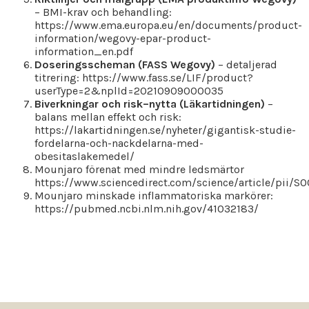
– BMI-krav och behandling:
https://www.ema.europa.eu/en/documents/product-
information/wegovy-epar-product-
information_en.pdf
Doseringsscheman (FASS Wegovy)
– detaljerad
titrering: https://www.fass.se/LIF/product?
userType=2&nplId=20210909000035
Biverkningar och risk–nytta (Läkartidningen)
–
balans mellan effekt och risk:
https://lakartidningen.se/nyheter/gigantisk-studie-
fordelarna-och-nackdelarna-med-
obesitaslakemedel/
Mounjaro förenat med mindre ledsmärtor
https://www.sciencedirect.com/science/article/pii/
Mounjaro minskade inflammatoriska markörer:
https://pubmed.ncbi.nlm.nih.gov/41032183/