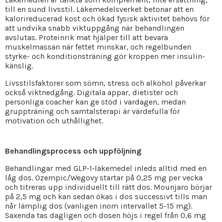
till en sund livsstil. Läkemedelsverket betonar att en
kalorireducerad kost och ökad fysisk aktivitet behövs för
att undvika snabb viktuppgång när behandlingen
avslutas. Proteinrik mat hjälper till att bevara
muskelmassan när fettet minskar, och regelbunden
styrke- och konditionsträning gör kroppen mer insulin­
känslig.
Livsstilsfaktorer som sömn, stress och alkohol påverkar
också viktnedgång. Digitala appar, dietister och
personliga coacher kan ge stöd i vardagen, medan
gruppträning och samtalsterapi är värdefulla för
motivation och uthållighet.
Behandlingsprocess och uppföljning
Behandlingar med GLP‑1‑läkemedel inleds alltid med en
låg dos. Ozempic/Wegovy startar på 0,25 mg per vecka
och titreras upp individuellt till rätt dos. Mounjaro börjar
på 2,5 mg och kan sedan ökas i dos successivt tills man
når lämplig dos (vanligen inom intervallet 5-15 mg).
Saxenda tas dagligen och dosen höjs i regel från 0,6 mg