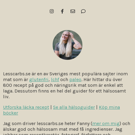
Lesscarbs.se är en av Sveriges mest populära sajter inom
mat som är
glutenfri
,
lchf
och
paleo
. Här hittar du över
800 recept på god och näringsrik mat som är enkel att
laga. Dessutom finns en hel del guider för ett hälsosamt
liv.
Utforska läcka recept
|
Se alla hälsoguider
|
Köp mina
böcker
Jag som driver lesscarbs.se heter Fanny (
mer om mig
) och
älskar god och hälsosam mat med få ingredienser. Jag
jobbar som receptkreatör, fotograf, författare och