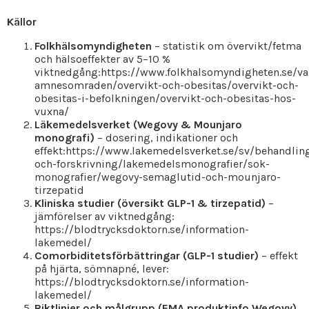
Källor
Folkhälsomyndigheten
– statistik om övervikt/fetma
och hälsoeffekter av 5–10 %
viktnedgång:https://www.folkhalsomyndigheten.se/va
amnesomraden/overvikt-och-obesitas/overvikt-och-
obesitas-i-befolkningen/overvikt-och-obesitas-hos-
vuxna/
Läkemedelsverket (Wegovy & Mounjaro
monografi)
– dosering, indikationer och
effekt:https://www.lakemedelsverket.se/sv/behandlin
och-forskrivning/lakemedelsmonografier/sok-
monografier/wegovy-semaglutid-och-mounjaro-
tirzepatid
Kliniska studier (översikt GLP-1 & tirzepatid)
–
jämförelser av viktnedgång:
https://blodtrycksdoktorn.se/information-
lakemedel/
Comorbiditetsförbättringar (GLP-1 studier)
– effekt
på hjärta, sömnapné, lever:
https://blodtrycksdoktorn.se/information-
lakemedel/
Riktlinjer och målgrupp (EMA produktinfo Wegovy)