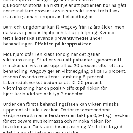
sjukdomshistoria. En riktlinje är att patienten bör ha gått
ner minst fem procent av sin startvikt inom tre till sex
månader; annars omprövas behandlingen.
Barn och ungdomar kan få Wegovy från 12 års ålder, men
då krävs specialisthjälp och tät uppföljning. Kvinnor i
fertil ålder ska använda preventivmedel under
behandlingen.
Effekten på kroppsvikten
Mounjaro står i en klass för sig när det gäller
viktminskning. Studier visar att patienter i genomsnitt
minskar sin vikt med upp till ca 20 procent efter ett års
behandling. Wegovy ger en viktnedgång på ca 15 procent,
medan Saxenda resulterar i omkring 8 procent.
Läkemedelsverket bedömer att 12–20 procent
viktminskning har en positiv effekt på risken för
hjärt‑kärlsjukdom och typ 2‑diabetes.
Under den första behandlingsfasen kan vikten minska
uppemot ett kilo i veckan. Därför rekommenderar
vårdgivare att man eftersträvar en takt på 0,5–1 kg i veckan
för att bevara muskelmassa och minska risken för
biverkningar. Tack vare dosanpassning får de flesta god
effekt utan att behöva maximal dos.