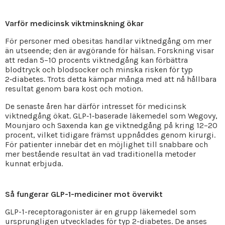
Varför medicinsk viktminskning ökar
För personer med obesitas handlar viktnedgång om mer
än utseende; den är avgörande för hälsan. Forskning visar
att redan 5–10 procents viktnedgång kan förbättra
blodtryck och blodsocker och minska risken för typ
2‑diabetes. Trots detta kämpar många med att nå hållbara
resultat genom bara kost och motion.
De senaste åren har därför intresset för medicinsk
viktnedgång ökat. GLP‑1‑baserade läkemedel som Wegovy,
Mounjaro och Saxenda kan ge viktnedgång på kring 12–20
procent, vilket tidigare främst uppnåddes genom kirurgi.
För patienter innebär det en möjlighet till snabbare och
mer bestående resultat än vad traditionella metoder
kunnat erbjuda.
Så fungerar GLP-1-mediciner mot övervikt
GLP-1-receptoragonister är en grupp läkemedel som
ursprungligen utvecklades för typ 2-diabetes. De anses