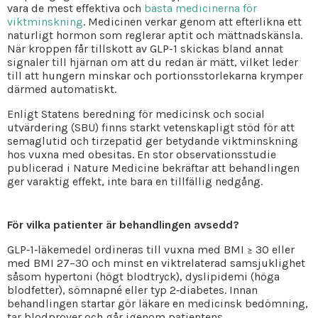
vara de mest effektiva och
bästa medicinerna för
viktminskning
. Medicinen verkar genom att efterlikna ett
naturligt hormon som reglerar aptit och mättnadskänsla.
När kroppen får tillskott av GLP-1 skickas bland annat
signaler till hjärnan om att du redan är mätt, vilket leder
till att hungern minskar och portionsstorlekarna krymper
därmed automatiskt.
Enligt Statens beredning för medicinsk och social
utvärdering (SBU) finns starkt vetenskapligt stöd för att
semaglutid och tirzepatid ger betydande viktminskning
hos vuxna med obesitas. En stor observationsstudie
publicerad i Nature Medicine bekräftar att behandlingen
ger varaktig effekt, inte bara en tillfällig nedgång.
För vilka patienter är behandlingen avsedd?
GLP‑1‑läkemedel ordineras till vuxna med BMI ≥ 30 eller
med BMI 27–30 och minst en viktrelaterad samsjuklighet
såsom hypertoni (högt blodtryck), dyslipidemi (höga
blodfetter), sömnapné eller typ 2‑diabetes. Innan
behandlingen startar gör läkare en medicinsk bedömning,
tar blodprover och går igenom patientens