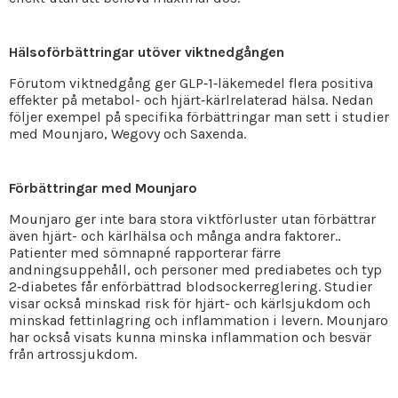
Hälsoförbättringar utöver viktnedgången
Förutom viktnedgång ger GLP‑1‑läkemedel flera positiva
effekter på metabol- och hjärt‑kärlrelaterad hälsa. Nedan
följer exempel på specifika förbättringar man sett i studier
med Mounjaro, Wegovy och Saxenda.
Förbättringar med Mounjaro
Mounjaro ger inte bara stora viktförluster utan förbättrar
även hjärt- och kärlhälsa och många andra faktorer..
Patienter med sömnapné rapporterar färre
andningsuppehåll, och personer med prediabetes och typ
2‑diabetes får enförbättrad blodsockerreglering. Studier
visar också minskad risk för hjärt- och kärlsjukdom och
minskad fettinlagring och inflammation i levern. Mounjaro
har också visats kunna minska inflammation och besvär
från artrossjukdom.