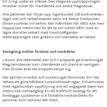
till 3 mg under en månad. Den stegvisa upptrappningen
minskar risken för illamående och andra magbesvär.
Alla patienter bör följas upp regelbundet. Då kontrolleras i
regel vikt och välbefinnande samt vid behov blodprover.
Dosen justeras vid behov. När målvikten har nåtts kan man
trappa ned medicinen för att se om vikten hålls med en
lägre dos eller enbart med livsstilsåtgärder.
Nedtrappningen sker gradvis och övervakas av läkare.
Avvägning mellan fördelar och nackdelar
Liksom alla läkemedel kan GLP‑1‑preparat ge biverkningar.
Mag‑tarmbesvär som illamående och diarré är vanligast
men brukar avta när kroppen vänjer sig.
När aptiten minskar och sockersuget försvinner blir det
lättare att göra hållbara livsstilsförändringar. Tillsammans
med regelbunden uppföljning och ett engagerat team kan
medicinsk viktnedgång bli ett kraftfullt verktyg för att
förebygga sjukdomar och förbättra livskvaliteten för
personer som behöver det mest.