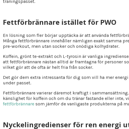
träningspasset.
Fettförbrännare istället för PWO
En lösning som fler börjar upptäcka är att använda fettförbrä
Många fettförbrännare innehåller nämligen exakt samma pre
pre-workout, men utan socker och onödiga kolhydrater.
Koffein, grönt te-extrakt och L-tyrosin är vanliga ingrediens
att fettförbrännare nästan alltid är framtagna för personer so
vilket gör att de ofta är helt fria från socker.
Det gör dem extra intressanta för dig som vill ha mer energi
under passet.
Fettförbrännare varierar däremot kraftigt i sammansättning. 
känslighet för koffein och om du tränar fastande eller inte, v
fettförbrännare
som jämför de vanligaste produkterna på m
Nyckelingredienser för ren energi u