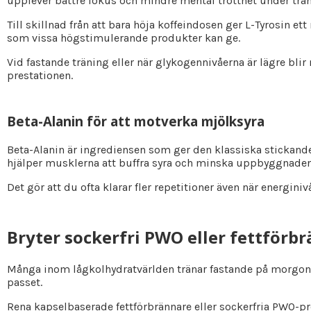
upplever bättre fokus och mindre mental trötthet under trä
Till skillnad från att bara höja koffeindosen ger L-Tyrosin e
som vissa högstimulerande produkter kan ge.
Vid fastande träning eller när glykogennivåerna är lägre blir
prestationen.
Beta-Alanin för att motverka mjölksyra
Beta-Alanin är ingrediensen som ger den klassiska stickand
hjälper musklerna att buffra syra och minska uppbyggnaden 
Det gör att du ofta klarar fler repetitioner även när energini
Bryter sockerfri PWO eller fettförb
Många inom lågkolhydratvärlden tränar fastande på morgonen
passet.
Rena kapselbaserade fettförbrännare eller sockerfria PWO-pro