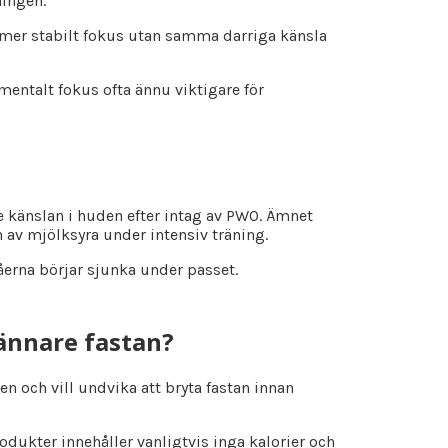
ningen.
tt mer stabilt fokus utan samma darriga känsla
 mentalt fokus ofta ännu viktigare för
e känslan i huden efter intag av PWO. Ämnet
av mjölksyra under intensiv träning.
våerna börjar sjunka under passet.
rännare fastan?
 och vill undvika att bryta fastan innan
dukter innehåller vanligtvis inga kalorier och