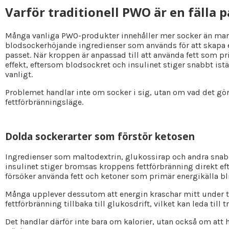
Varför traditionell PWO är en fälla 
Många vanliga PWO-produkter innehåller mer socker än man f
blodsockerhöjande ingredienser som används för att skapa e
passet. När kroppen är anpassad till att använda fett som p
effekt, eftersom blodsockret och insulinet stiger snabbt istä
vanligt.
Problemet handlar inte om socker i sig, utan om vad det gö
fettförbränningsläge.
Dolda sockerarter som förstör ketosen
Ingredienser som maltodextrin, glukossirap och andra snabb
insulinet stiger bromsas kroppens fettförbränning direkt e
försöker använda fett och ketoner som primär energikälla bli
Många upplever dessutom att energin kraschar mitt under t
fettförbränning tillbaka till glukosdrift, vilket kan leda till
Det handlar därför inte bara om kalorier, utan också om att 