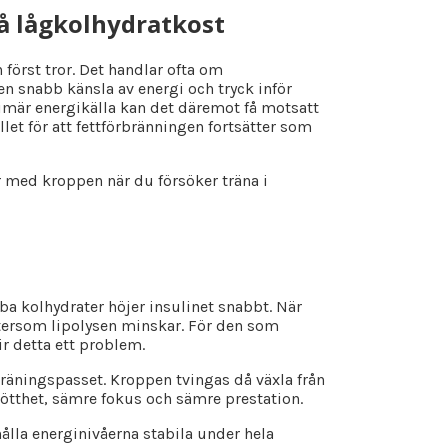
på lågkolhydratkost
örst tror. Det handlar ofta om
n snabb känsla av energi och tryck inför
rimär energikälla kan det däremot få motsatt
llet för att fettförbränningen fortsätter som
r med kroppen när du försöker träna i
a kolhydrater höjer insulinet snabbt. När
ftersom lipolysen minskar. För den som
r detta ett problem.
räningspasset. Kroppen tvingas då växla från
 trötthet, sämre fokus och sämre prestation.
hålla energinivåerna stabila under hela