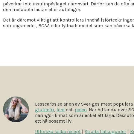
påverkar inte insulinpåslaget nämnvärt. Därför kan de ofta 
den metabola fastan eller autofagin.
Det är däremot viktigt att kontrollera innehållsförteckninge
sötningsmedel, BCAA eller fyllnadsmedel som kan påverka fa
Lesscarbs.se är en av Sveriges mest populära
glutenfri
,
lchf
och
paleo
. Här hittar du över 
näringsrik mat som är enkel att laga. Dessuto
ett hälsosamt liv.
Utforska läcka recept
|
Se alla hälsoguider
|
K