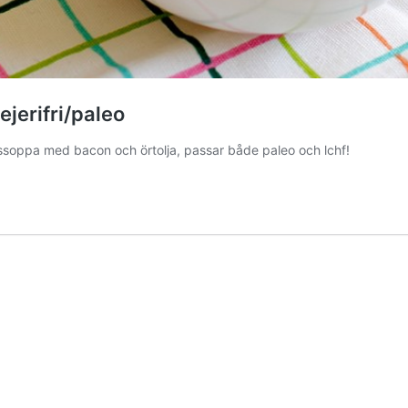
jerifri/paleo
tkålssoppa med bacon och örtolja, passar både paleo och lchf!