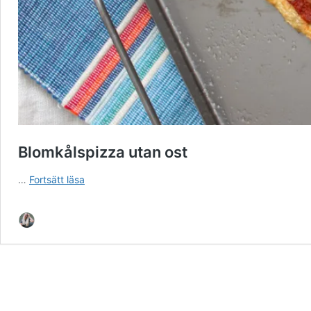
Blomkålspizza utan ost
Blomkålspizza
…
Fortsätt läsa
utan
ost